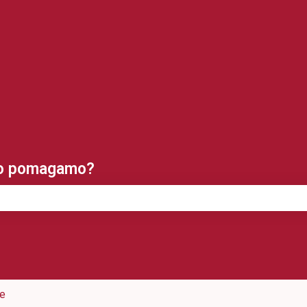
vode
ko pomagamo?
azno.
je