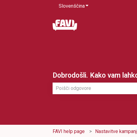
Slovenščina
Pokaži podmeni za pre
Dobrodošli. Kako vam lah
Ni predlogov, ker je iskalno polje pr
FAVI help page
Nastavitve kampan