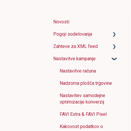
Novosti
Pogoji sodelovanja
Zahteve za XML feed
Kako deluje FAVI
Nastavitve kampanje
Zahteve za trgovino
Osnovne informacije
Registracijski obrazci
Pomen in zahteve za
Nastavitve računa
posamezne elemente
Cenik
Nadzorna plošča trgovine
Primeri XML feed-a
Plačevanje in
Nastavitev samodejne
zaračunavanje
Najpogostejše napake
optimizacije konverzij
FAVI XML feed plugin za
FAVI Extra & FAVI Pixel
WordPress
Kakovost podatkov o