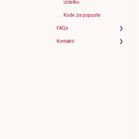
izdelku
Kode za popuste
FAQs
Kontakti
Prikaz izdelkov
Nastavitve kampanj
Kontakti
Prekinitev ali podaljšanje
sodelovanja
Drugo