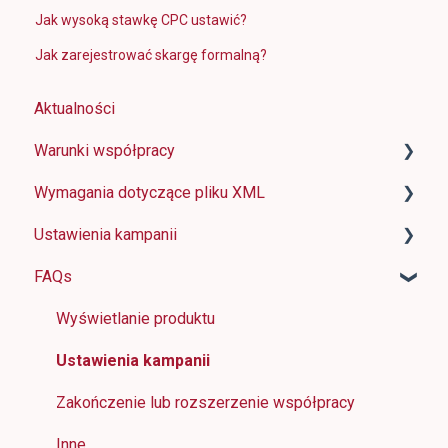
Jak wysoką stawkę CPC ustawić?
Jak zarejestrować skargę formalną?
Aktualności
Warunki współpracy
Wymagania dotyczące pliku XML
Jak działa FAVI
Ustawienia kampanii
Wymagania dotyczące współpracy handlowej
Podstawowe informacje
FAQs
Formularze rejestracyjne
Znaczenie i wymagania dla poszczególnych
Zmiany w ustawieniach sklepu
elementów
Cena za usługi
Panel sklepu
Wyświetlanie produktu
Przykłady feedów XML
Opcje płatności i fakturowania
Ustawienie automatycznej optymalizacji konwersji
Ustawienia kampanii
Najczęstsze błędy
FAVI Extra & FAVI Pixel
Zakończenie lub rozszerzenie współpracy
Plugin FAVI dla WordPressa
Jakość danych produktu
Inne