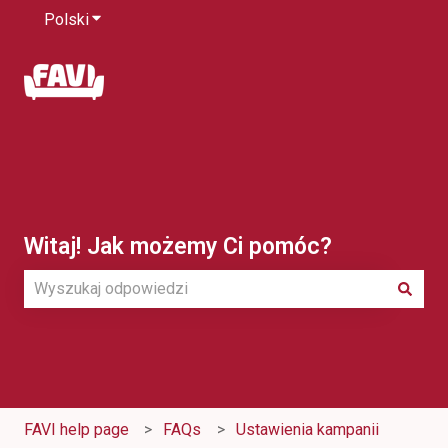
Polski
Pokaż podmenu do tłumaczenia
Witaj! Jak możemy Ci pomóc?
Brak sugerowanych wyników, ponieważ pole wyszukiwani
FAVI help page
FAQs
Ustawienia kampanii