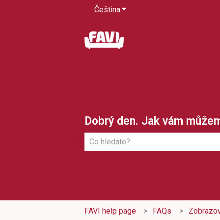
Čeština
Zobrazit podnabídku pro pře
Dobrý den. Jak vám může
K dispozici nejsou žádné návrhy, pro
FAVI help page
FAQs
Zobrazov