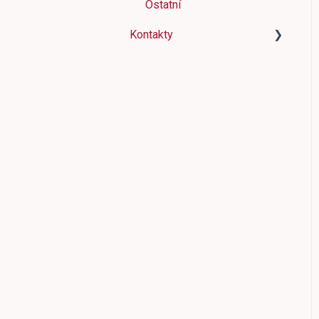
Ostatní
Kvalita produktových dat
Kontakty
Slevové kódy
Kontakty