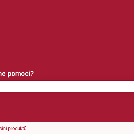
klady
me pomoci?
tože pole hledání je prázdné.
ání produktů