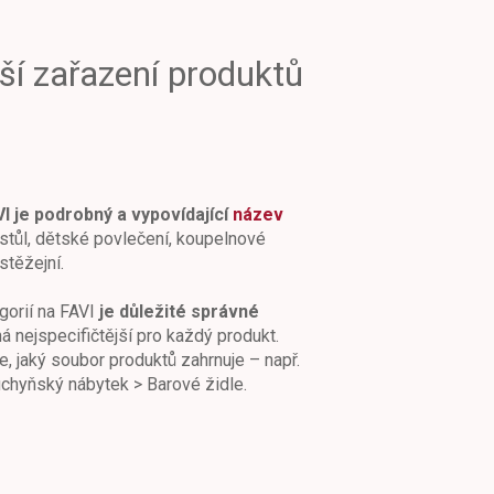
jší zařazení produktů
I je podrobný a vypovídající
název
í stůl, dětské povlečení, koupelnové
stěžejní.
gorií na FAVI
je důležité správné
á nejspecifičtější pro každý produkt.
e, jaký soubor produktů zahrnuje – např.
uchyňský nábytek > Barové židle.