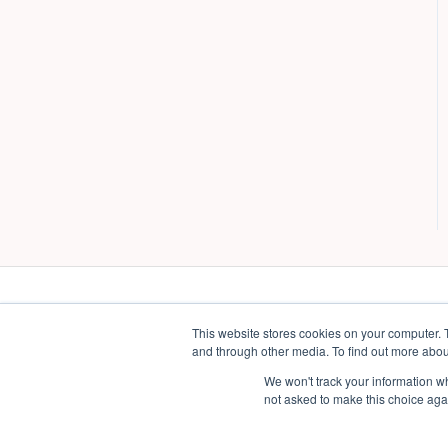
This website stores cookies on your computer. 
and through other media. To find out more abou
We won't track your information whe
not asked to make this choice aga