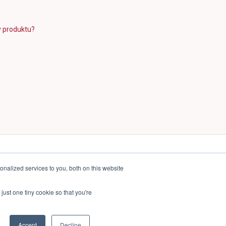
y produktu?
nalized services to you, both on this website
just one tiny cookie so that you're
Copyright © 2025, FAVI a.s.
Accept
Decline