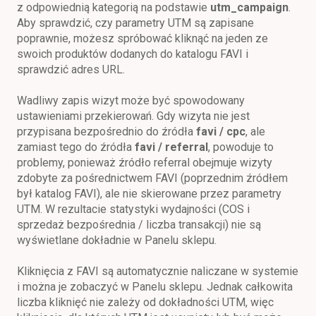
z odpowiednią kategorią na podstawie
utm_campaign
.
Aby sprawdzić, czy parametry UTM są zapisane
poprawnie, możesz spróbować kliknąć na jeden ze
swoich produktów dodanych do katalogu FAVI i
sprawdzić adres URL.
Wadliwy zapis wizyt może być spowodowany
ustawieniami przekierowań. Gdy wizyta nie jest
przypisana bezpośrednio do źródła
favi / cpc
, ale
zamiast tego do źródła
favi / referral
, powoduje to
problemy, ponieważ źródło referral obejmuje wizyty
zdobyte za pośrednictwem FAVI (poprzednim źródłem
był katalog FAVI), ale nie skierowane przez parametry
UTM. W rezultacie statystyki wydajności (COS i
sprzedaż bezpośrednia / liczba transakcji) nie są
wyświetlane dokładnie w Panelu sklepu.
Kliknięcia z FAVI są automatycznie naliczane w systemie
i można je zobaczyć w Panelu sklepu. Jednak całkowita
liczba kliknięć nie zależy od dokładności UTM, więc