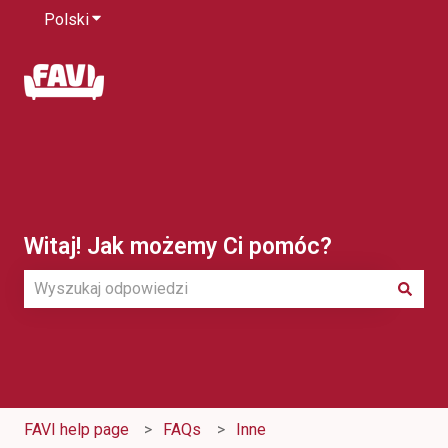
Polski
Pokaż podmenu do tłumaczenia
Witaj! Jak możemy Ci pomóc?
Brak sugerowanych wyników, ponieważ pole wyszukiwani
FAVI help page
FAQs
Inne