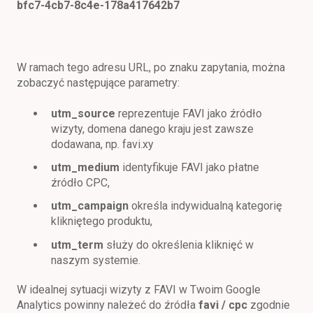
bfc7-4cb7-8c4e-178a417642b7
W ramach tego adresu URL, po znaku zapytania, można
zobaczyć następujące parametry:
utm_source
reprezentuje FAVI jako źródło
wizyty, domena danego kraju jest zawsze
dodawana, np. favi.xy
utm_medium
identyfikuje FAVI jako płatne
źródło CPC,
utm_campaign
określa indywidualną kategorię
klikniętego produktu,
utm_term
służy do określenia kliknięć w
naszym systemie.
W idealnej sytuacji wizyty z FAVI w Twoim Google
Analytics powinny należeć do źródła
favi / cpc
zgodnie