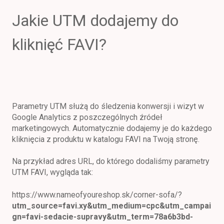
Jakie UTM dodajemy do
kliknięć FAVI?
Parametry UTM służą do śledzenia konwersji i wizyt w
Google Analytics z poszczególnych źródeł
marketingowych. Automatycznie dodajemy je do każdego
kliknięcia z produktu w katalogu FAVI na Twoją stronę.
Na przykład adres URL, do którego dodaliśmy parametry
UTM FAVI, wygląda tak:
https://www.nameofyoureshop.sk/corner-sofa/?
utm_source=favi.xy&utm_medium=cpc&utm_campai
gn=favi-sedacie-supravy&utm_term=78a6b3bd-