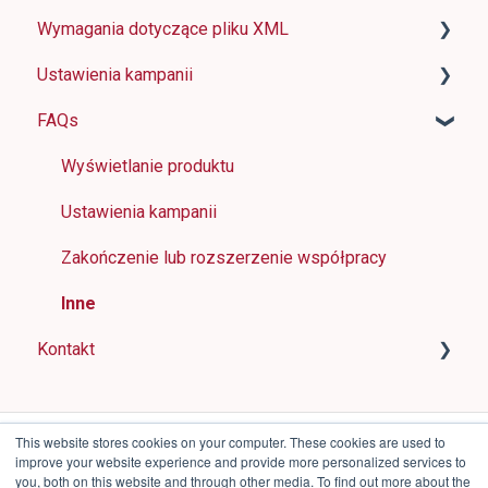
Wymagania dotyczące pliku XML
Jak działa FAVI
Ustawienia kampanii
Wymagania dotyczące współpracy handlowej
Podstawowe informacje
FAQs
Formularze rejestracyjne
Znaczenie i wymagania dla poszczególnych
Zmiany w ustawieniach sklepu
elementów
Cena za usługi
Panel sklepu
Wyświetlanie produktu
Przykłady feedów XML
Opcje płatności i fakturowania
Ustawienie automatycznej optymalizacji konwersji
Ustawienia kampanii
Najczęstsze błędy
FAVI Extra & FAVI Pixel
Zakończenie lub rozszerzenie współpracy
Plugin FAVI dla WordPressa
Jakość danych produktu
Inne
Kontakt
Kody zniżkowe
Łączność
This website stores cookies on your computer. These cookies are used to
improve your website experience and provide more personalized services to
you, both on this website and through other media. To find out more about the