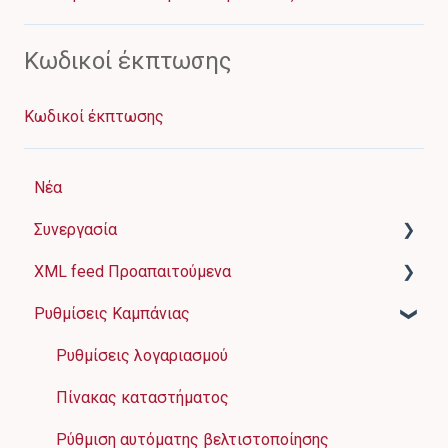
Kωδικοί έκπτωσης
Κωδικοί έκπτωσης
Νέα
Συνεργασία
XML feed Προαπαιτούμενα
Πώς λειτουργεί το FAVI?
Ρυθμίσεις Καμπάνιας
Προαπαιτούμενα του καταστήματος
Βασικές πληροφορίες
Φόρμα Εγγραφής
Έννοιες και απαιτήσεις για μεμονωμένα στοιχεία
Ρυθμίσεις λογαριασμού
Τιμολόγηση
Παραδείγματα XML feed
Πίνακας καταστήματος
Πληρωμή και τιμολόγηση
Τα πιο συνηθισμένα λάθη
Ρύθμιση αυτόματης βελτιστοποίησης