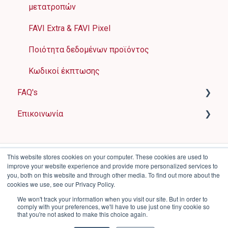
μετατροπών
FAVI XML feed plugin για WordPress
FAVI Extra & FAVI Pixel
Ποιότητα δεδομένων προϊόντος
Kωδικοί έκπτωσης
FAQ's
Επικοινωνία
Προβολή προϊόντων
Ρυθμίσεις καμπάνιας
επαφές
Λήξη ή επέκταση συνεργασίας
This website stores cookies on your computer. These cookies are used to
improve your website experience and provide more personalized services to
you, both on this website and through other media. To find out more about the
Διάφορα
cookies we use, see our Privacy Policy.
We won't track your information when you visit our site. But in order to
comply with your preferences, we'll have to use just one tiny cookie so
that you're not asked to make this choice again.
Copyright © 2025, FAVI a.s.