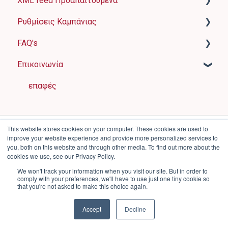
XML feed Προαπαιτούμενα
Πώς λειτουργεί το FAVI?
Ρυθμίσεις Καμπάνιας
Προαπαιτούμενα του καταστήματος
Βασικές πληροφορίες
FAQ's
Φόρμα Εγγραφής
Έννοιες και απαιτήσεις για μεμονωμένα στοιχεία
Ρυθμίσεις λογαριασμού
Επικοινωνία
Τιμολόγηση
Παραδείγματα XML feed
Πίνακας καταστήματος
Προβολή προϊόντων
Πληρωμή και τιμολόγηση
Τα πιο συνηθισμένα λάθη
Ρύθμιση αυτόματης βελτιστοποίησης
Ρυθμίσεις καμπάνιας
επαφές
μετατροπών
FAVI XML feed plugin για WordPress
Λήξη ή επέκταση συνεργασίας
FAVI Extra & FAVI Pixel
Διάφορα
This website stores cookies on your computer. These cookies are used to
improve your website experience and provide more personalized services to
Ποιότητα δεδομένων προϊόντος
you, both on this website and through other media. To find out more about the
cookies we use, see our Privacy Policy.
Kωδικοί έκπτωσης
We won't track your information when you visit our site. But in order to
comply with your preferences, we'll have to use just one tiny cookie so
that you're not asked to make this choice again.
Copyright © 2025, FAVI a.s.
Accept
Decline