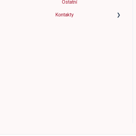
Ostatní
Kvalita produktových dat
Kontakty
Slevové kódy
Kontakty