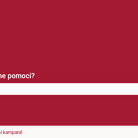
klady
me pomoci?
tože pole hledání je prázdné.
ní kampaně