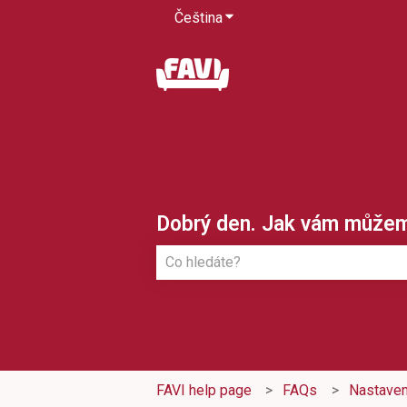
Čeština
Zobrazit podnabídku pro pře
Dobrý den. Jak vám může
K dispozici nejsou žádné návrhy, pro
FAVI help page
FAQs
Nastave