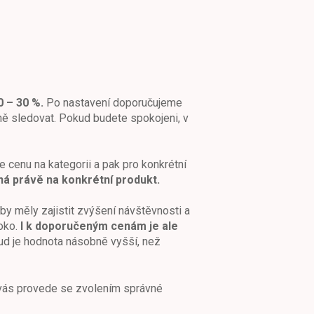
 – 30 %.
Po nastavení doporučujeme
ně sledovat. Pokud budete spokojeni, v
 cenu na kategorii a pak pro konkrétní
ná právě na konkrétní produkt.
 by měly zajistit zvýšení návštěvnosti a
oko.
I k doporučeným cenám je ale
ud je hodnota násobně vyšší, než
 vás provede se zvolením správné