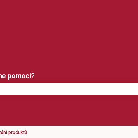
klady
me pomoci?
tože pole hledání je prázdné.
ání produktů