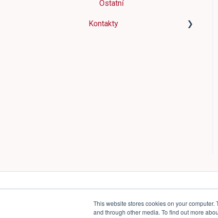
Ostatní
Kvalita produktových dat
Kontakty
Slevové kódy
Kontakty
This website stores cookies on your computer. 
and through other media. To find out more abou