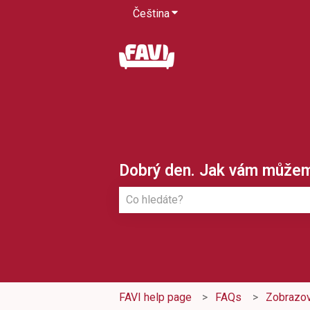
Čeština
Zobrazit podnabídku pro pře
Dobrý den. Jak vám může
K dispozici nejsou žádné návrhy, pro
FAVI help page
FAQs
Zobrazov