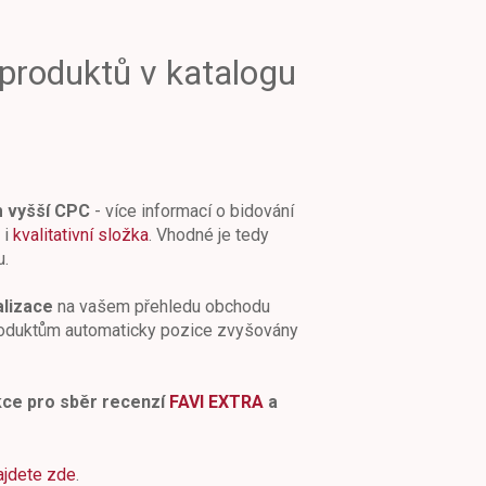
 produktů v katalogu
m vyšší CPC
- více informací o bidování
 i
kvalitativní složka
. Vhodné je tedy
u.
alizace
na vašem přehledu obchodu
roduktům automaticky pozice zvyšovány
kce pro sběr recenzí
FAVI EXTRA
a
ajdete zde
.